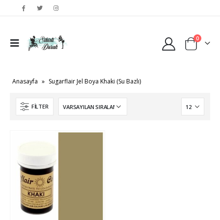
0
Anasayfa
»
Sugarflair Jel Boya Khaki (Su Bazlı)
FILTER