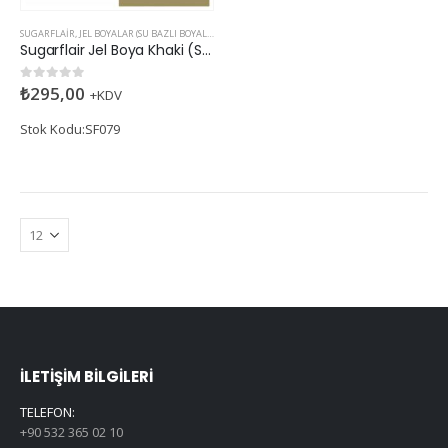
SUGARFLAIR
,
JEL BOYALAR (SU BAZLI BOYALAR)
Sugarflair Jel Boya Khaki (Su Bazlı)
₺
295,00
0
5 üzerinden
+KDV
Stok Kodu:SF079
İLETIŞIM BILGILERI
TELEFON:
+90 532 365 02 10