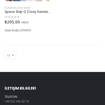
SILIKON KALIPLAR
,
DIĞER
Space Ship-2 (Uzay Gemisi) Silikon Kalıp
₺
295,00
0
5 üzerinden
+KDV
Stok Kodu:OTH073
İLETIŞIM BILGILERI
TELEFON:
+90 532 365 02 10