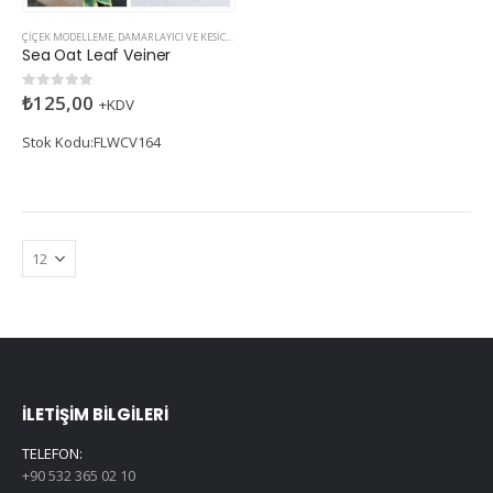
ÇIÇEK MODELLEME
,
DAMARLAYICI VE KESICILER
Sea Oat Leaf Veiner
₺
125,00
0
5 üzerinden
+KDV
Stok Kodu:FLWCV164
İLETIŞIM BILGILERI
TELEFON:
+90 532 365 02 10