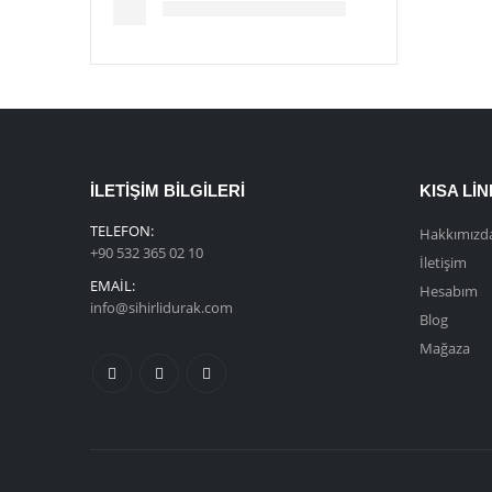
İLETIŞIM BILGILERI
KISA LI
TELEFON:
Hakkımızd
+90 532 365 02 10
İletişim
EMAIL:
Hesabım
info@sihirlidurak.com
Blog
Mağaza