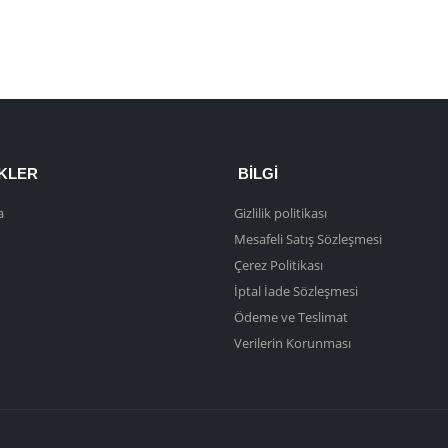
NKLER
BILGI
a
Gizlilik politikası
Mesafeli Satış Sözleşmesi
Çerez Politikası
İptal İade Sözleşmesi
Ödeme ve Teslimat
Verilerin Korunması