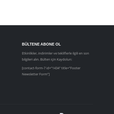
BÜLTENE ABONE OL
Etkinlikler, indirimler ve tekliflerle ilgili en son
bilgileri alın. Bülten için Kaydolun:
[contact-form-7 id=”1434″ title=”Footer
Newsletter Form”]