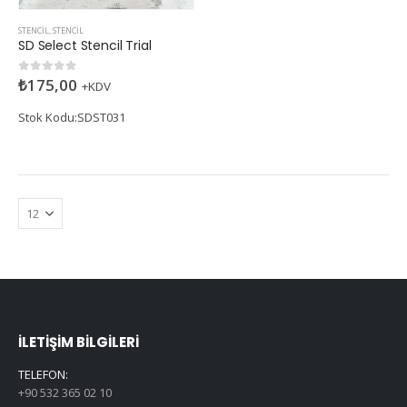
STENCIL
,
STENCIL
SD Select Stencil Trial
₺
175,00
0
5 üzerinden
+KDV
Stok Kodu:SDST031
İLETIŞIM BILGILERI
TELEFON:
+90 532 365 02 10