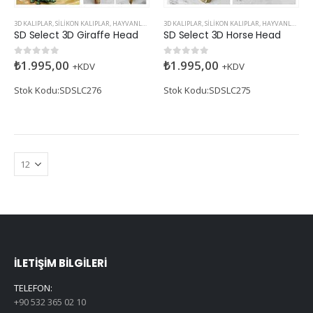
3D KALIPLAR
,
SILIKON KALIPLAR
,
HAYVANLAR
,
SD SELECT
3D KALIPLAR
,
SILIKON KALIPLAR
,
HAYVANLAR
,
SD 
SD Select 3D Giraffe Head
SD Select 3D Horse Head
₺
1.995,00
₺
1.995,00
0
5 üzerinden
0
5 üzerinden
+KDV
+KDV
Stok Kodu:SDSLC276
Stok Kodu:SDSLC275
İLETIŞIM BILGILERI
TELEFON:
+90 532 365 02 10