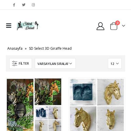
0
Anasayfa
»
SD Select 3D Giraffe Head
FILTER