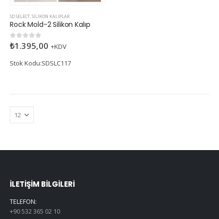
SD SELECT
,
SILIKON KALIPLAR
Rock Mold-2 Silikon Kalıp
₺
1.395,00
0
5 üzerinden
+KDV
Stok Kodu:SDSLC117
İLETIŞIM BILGILERI
TELEFON:
+90 532 365 02 10