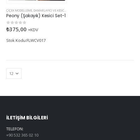
ÇIÇEK MODELLEME
,
DAMARLAYICI VE KESICILER
Peony (Şakayık) Kesici Set-1
₺
375,00
0
5 üzerinden
+KDV
Stok Kodu:FLWCV017
İLETIŞIM BILGILERI
TELEFON:
+90 532 365 02 10