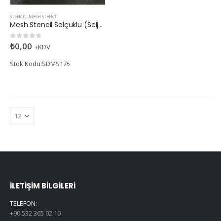
STENCIL
,
MESH STENCIL
Mesh Stencil Selçuklu (Seljuk)
₺
0,00
0
5 üzerinden
+KDV
Stok Kodu:SDMS175
İLETIŞIM BILGILERI
TELEFON:
+90 532 365 02 10