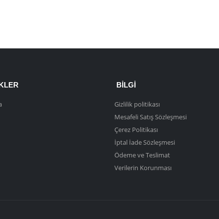
NKLER
BILGI
a
Gizlilik politikası
Mesafeli Satış Sözleşmesi
Çerez Politikası
İptal İade Sözleşmesi
Ödeme ve Teslimat
Verilerin Korunması