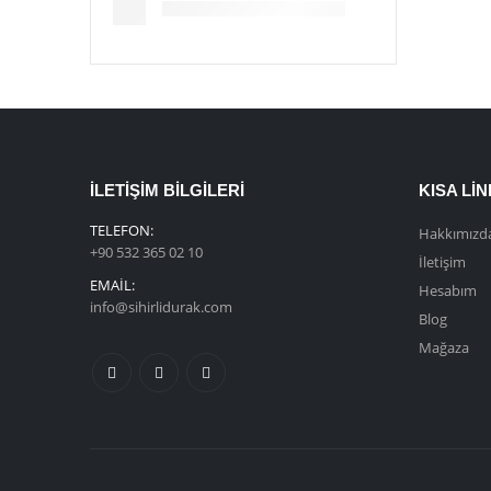
İLETIŞIM BILGILERI
KISA LI
TELEFON:
Hakkımızd
+90 532 365 02 10
İletişim
EMAIL:
Hesabım
info@sihirlidurak.com
Blog
Mağaza