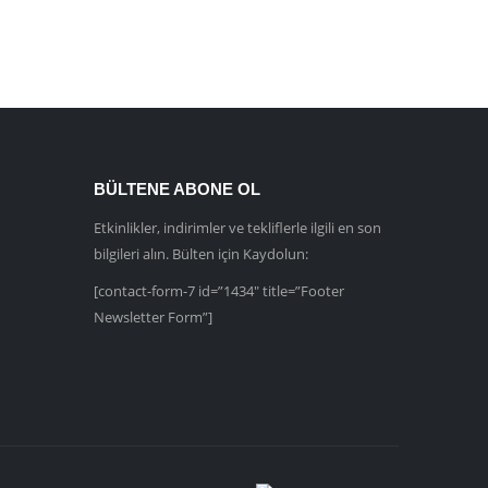
BÜLTENE ABONE OL
Etkinlikler, indirimler ve tekliflerle ilgili en son
bilgileri alın. Bülten için Kaydolun:
[contact-form-7 id=”1434″ title=”Footer
Newsletter Form”]