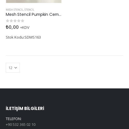
MESH STENCIL
,
STENCIL
Mesh Stencil Pumpkin Cemetery & Spiders
₺
0,00
0
5 üzerinden
+KDV
Stok Kodu:SDMS163
İLETIŞIM BILGILERI
TELEFON:
+90 532 365 02 10