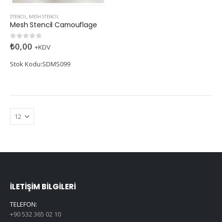
STENCIL
,
MESH STENCIL
Mesh Stencil Camouflage
₺
0,00
0
5 üzerinden
+KDV
Stok Kodu:SDMS099
İLETIŞIM BILGILERI
TELEFON:
+90 532 365 02 10