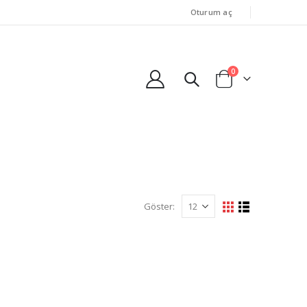
Oturum aç
0
Göster: