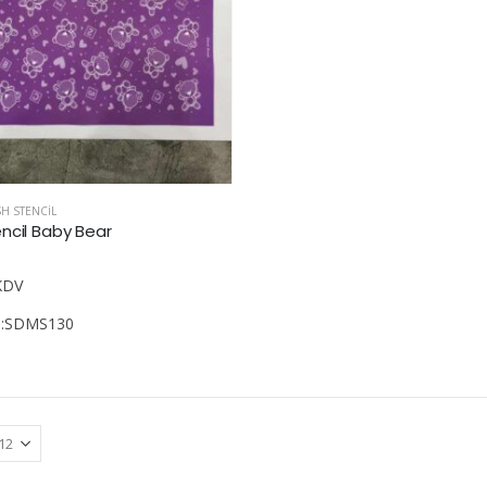
H STENCIL
ncil Baby Bear
den
KDV
u:SDMS130