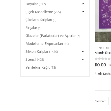
Boyalar
(537)
Çiçek Modelleme
(255)
Çikolata Kalıpları
(3)
Fırçalar
(5)
Glazeler (Parlatıcılar) ve Açıcılar
(6)
Modelleme Ekipmanları
(30)
STENCIL
,
MES
Silikon Kalıplar
(1420)
Mesh Ste
Stencil
(475)
0
5 üzerin
₺
0,00
+
Yenilebilir Kağıt
(18)
Stok Kod
Göster: