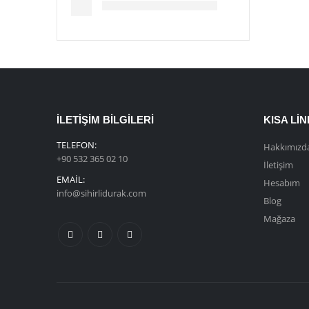
İLETIŞIM BILGILERI
KISA LI
TELEFON:
Hakkımızd
+90 532 365 02 10
İletişim
EMAIL:
Hesabım
info@sihirlidurak.com
Blog
Mağaza