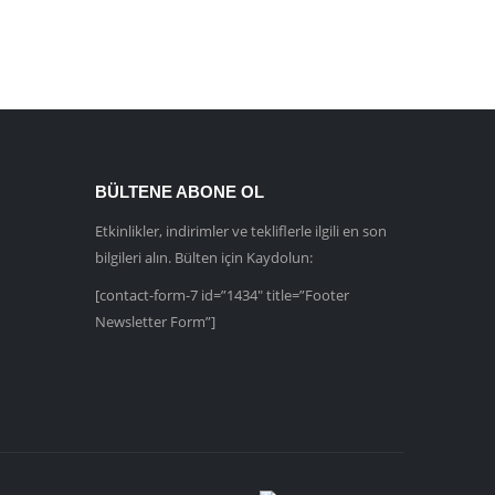
BÜLTENE ABONE OL
Etkinlikler, indirimler ve tekliflerle ilgili en son
bilgileri alın. Bülten için Kaydolun:
[contact-form-7 id=”1434″ title=”Footer
Newsletter Form”]