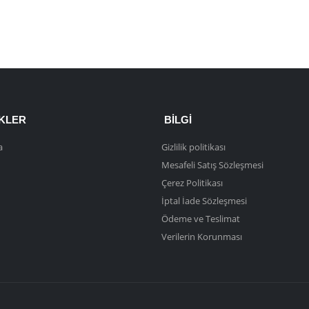
NKLER
BILGI
a
Gizlilik politikası
Mesafeli Satış Sözleşmesi
Çerez Politikası
İptal İade Sözleşmesi
Ödeme ve Teslimat
Verilerin Korunması