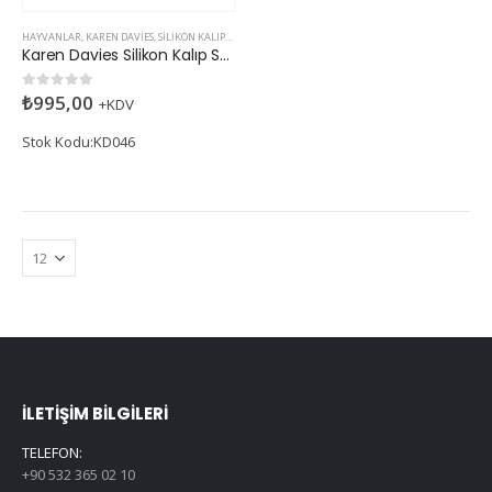
HAYVANLAR
,
KAREN DAVIES
,
SILIKON KALIPLAR
Karen Davies Silikon Kalıp Swan
₺
995,00
0
5 üzerinden
+KDV
Stok Kodu:KD046
İLETIŞIM BILGILERI
TELEFON:
+90 532 365 02 10