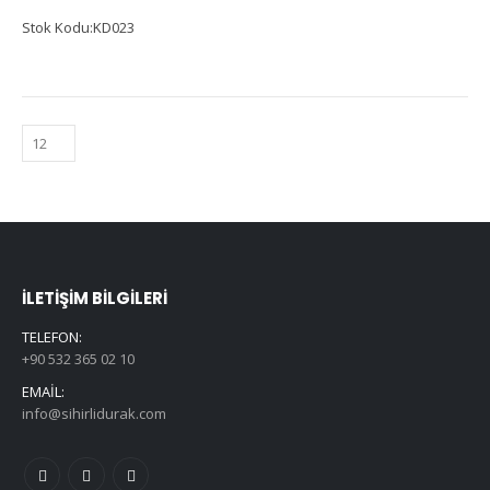
Stok Kodu:KD023
İLETIŞIM BILGILERI
TELEFON:
+90 532 365 02 10
EMAIL:
info@sihirlidurak.com