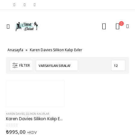
Anasayfa
»
Karen Davies Silikon Kalıp Evler
FILTER
KAREN DAVIES
,
SILIKON KALIPLAR
Karen Davies Silikon Kalıp Evler
0
5 üzerinden
₺
995,00
+KDV