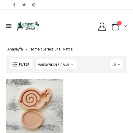
0
Anasayfa
»
Isomalt Series: Snail Rattle
FILTER