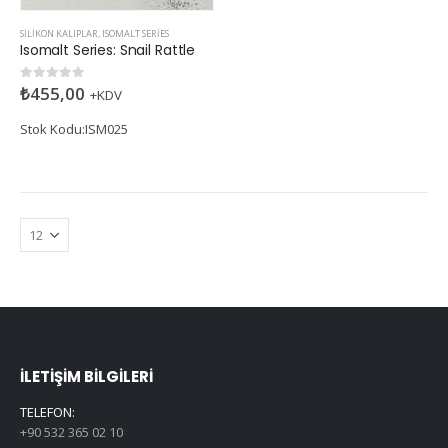
SILIKON KALIPLAR
,
ISOMALT SERIES
Isomalt Series: Snail Rattle
₺
455,00
0
5 üzerinden
+KDV
Stok Kodu:ISM025
İLETIŞIM BILGILERI
TELEFON:
+90 532 365 02 10