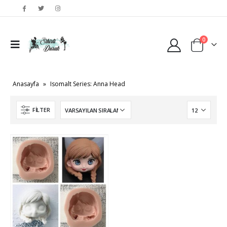
0
Anasayfa
»
Isomalt Series: Anna Head
FILTER