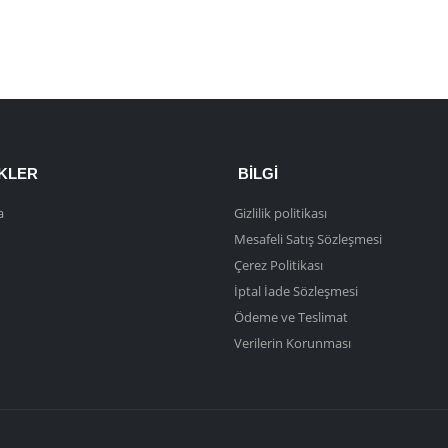
NKLER
BILGI
a
Gizlilik politikası
Mesafeli Satış Sözleşmesi
Çerez Politikası
İptal İade Sözleşmesi
Ödeme ve Teslimat
Verilerin Korunması