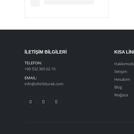
İLETIŞIM BILGILERI
KISA LI
TELEFON:
Hakkımızd
+90 532 365 02 10
İletişim
EMAIL:
Hesabım
info@sihirlidurak.com
Blog
Mağaza