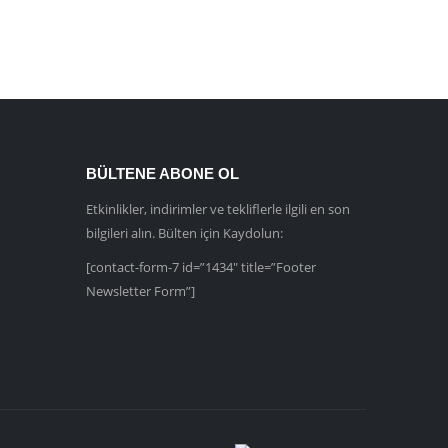
BÜLTENE ABONE OL
Etkinlikler, indirimler ve tekliflerle ilgili en son
bilgileri alın. Bülten için Kaydolun:
[contact-form-7 id=”1434″ title=”Footer
Newsletter Form”]