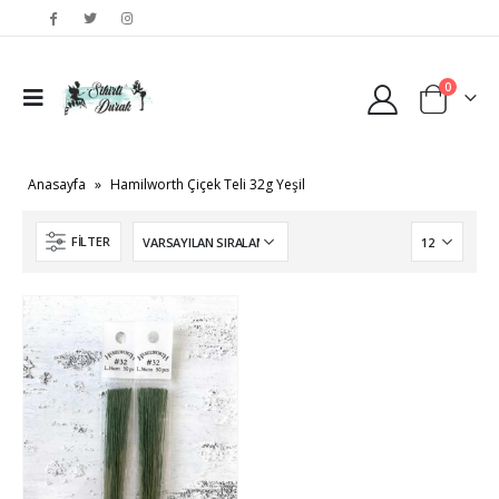
0
Anasayfa
»
Hamilworth Çiçek Teli 32g Yeşil
FILTER