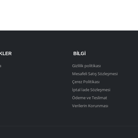
NKLER
BILGI
a
Gizlilik politikası
Mesafeli Satış Sözleşmesi
Çerez Politikası
İptal İade Sözleşmesi
Ödeme ve Teslimat
Verilerin Korunması