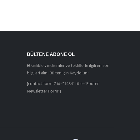
BÜLTENE ABONE OL
Etkinlikler, indirimler ve tekliflerle ilgili en son
bilgileri alın. Bülten için Kaydolun:
[contact-form-7 id=”1434″ title=”Footer
Newsletter Form”]