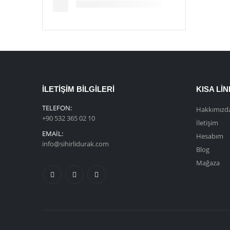
İLETIŞIM BILGILERI
KISA LI
TELEFON:
Hakkımızd
+90 532 365 02 10
İletişim
EMAIL:
Hesabım
info@sihirlidurak.com
Blog
Mağaza