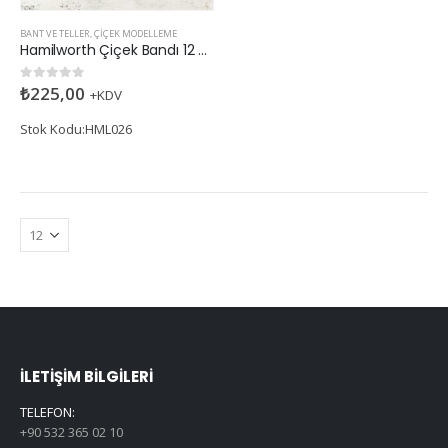
BANT VE TELLER
,
ÇIÇEK MODELLEME
Hamilworth Çiçek Bandı 12 mm Bordo
₺
225,00
0
5 üzerinden
+KDV
Stok Kodu:HML026
İLETIŞIM BILGILERI
TELEFON:
+90 532 365 02 10