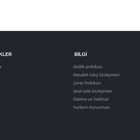
NKLER
BILGI
a
Gizlilik politikası
Mesafeli Satış Sözleşmesi
Çerez Politikası
İptal İade Sözleşmesi
Ödeme ve Teslimat
Verilerin Korunması