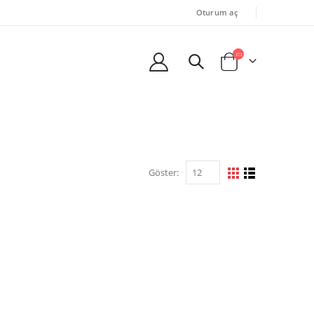
Oturum aç
Göster: