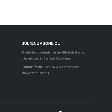
BÜLTENE ABONE OL
Etkinlikler, indirimler ve tekliflerle ilgili en son
bilgileri alın. Bülten için Kaydolun:
[contact-form-7 id=”1434″ title=”Footer
Newsletter Form”]