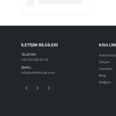
İLETIŞIM BILGILERI
KISA LI
TELEFON:
Hakkımızd
+90 532 365 02 10
İletişim
EMAIL:
Hesabım
info@sihirlidurak.com
Blog
Mağaza