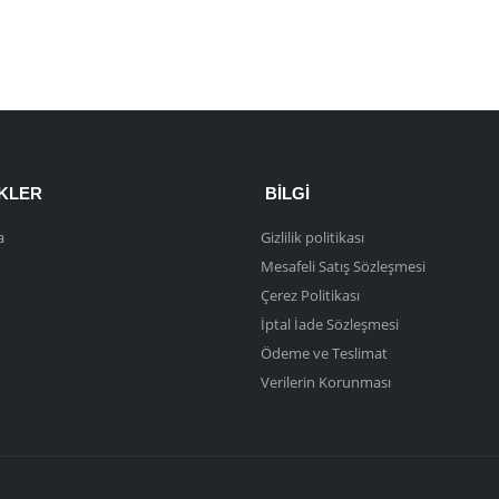
NKLER
BILGI
a
Gizlilik politikası
Mesafeli Satış Sözleşmesi
Çerez Politikası
İptal İade Sözleşmesi
Ödeme ve Teslimat
Verilerin Korunması