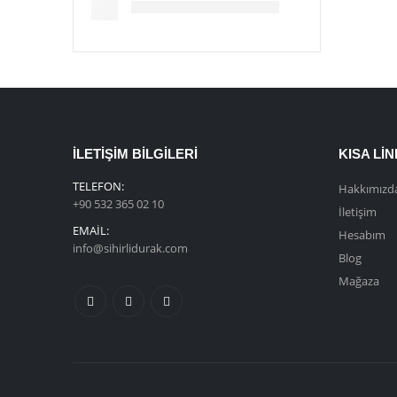
İLETIŞIM BILGILERI
KISA LI
TELEFON:
Hakkımızd
+90 532 365 02 10
İletişim
EMAIL:
Hesabım
info@sihirlidurak.com
Blog
Mağaza