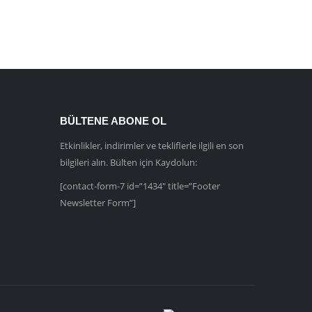
BÜLTENE ABONE OL
Etkinlikler, indirimler ve tekliflerle ilgili en son
bilgileri alın. Bülten için Kaydolun:
[contact-form-7 id=”1434″ title=”Footer
Newsletter Form”]