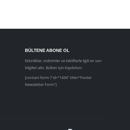
BÜLTENE ABONE OL
Etkinlikler, indirimler ve tekliflerle ilgili en son
bilgileri alın. Bülten için Kaydolun:
[contact-form-7 id=”1434″ title=”Footer
Newsletter Form”]