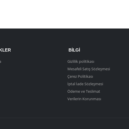
NKLER
BILGI
a
Gizlilik politikası
Mesafeli Satış Sözleşmesi
Çerez Politikası
İptal İade Sözleşmesi
Ödeme ve Teslimat
Verilerin Korunması