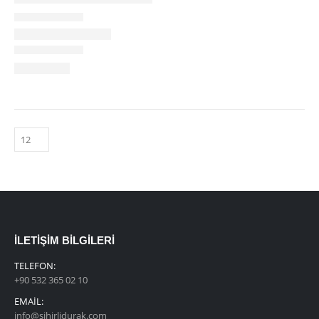
İLETIŞIM BILGILERI
TELEFON:
+90 532 365 02 10
EMAIL:
info@sihirlidurak.com