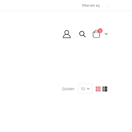
Oturum aç
0
Göster: