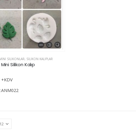
MINI SILIKONLAR
,
SILIKON KALIPLAR
Mini Silikon Kalıp
den
+KDV
u:ANM022