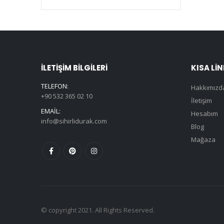
İLETIŞIM BILGILERI
KISA LI
TELEFON:
Hakkımızd
+90 532 365 02 10
İletişim
EMAIL:
Hesabım
info@sihirlidurak.com
Blog
Mağaza
© copyright 2021. All Rights Reserved.