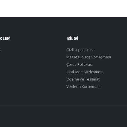
NKLER
BILGI
a
Gizlilik politikası
Mesafeli Satış Sözleşmesi
Çerez Politikası
İptal İade Sözleşmesi
Ödeme ve Teslimat
Verilerin Korunması