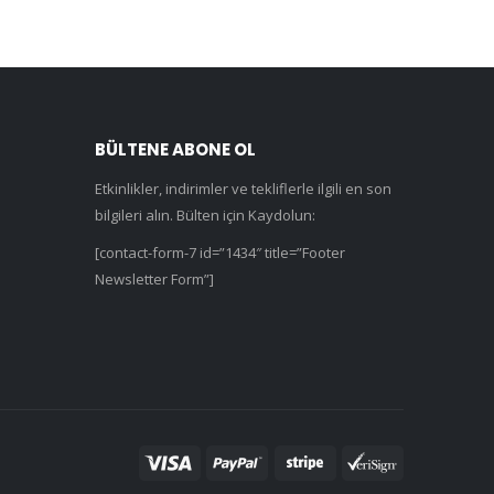
BÜLTENE ABONE OL
Etkinlikler, indirimler ve tekliflerle ilgili en son
bilgileri alın. Bülten için Kaydolun:
[contact-form-7 id=”1434″ title=”Footer
Newsletter Form”]