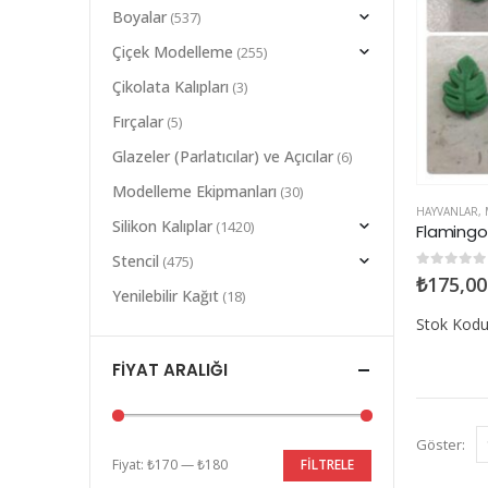
Boyalar
(537)
Çiçek Modelleme
(255)
Çikolata Kalıpları
(3)
Fırçalar
(5)
Glazeler (Parlatıcılar) ve Açıcılar
(6)
Modelleme Ekipmanları
(30)
HAYVANLAR
,
Silikon Kalıplar
(1420)
Flamingo 
Stencil
(475)
0
5 üzerin
₺
175,00
Yenilebilir Kağıt
(18)
Stok Kod
FIYAT ARALIĞI
Göster:
Fiyat:
₺170
—
₺180
FILTRELE