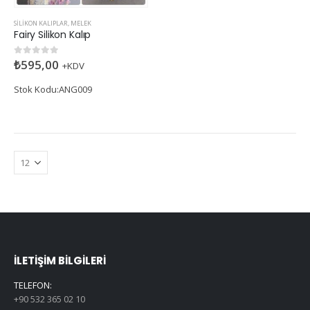
SILIKON KALIPLAR
,
MELEK
Fairy Silikon Kalıp
₺
595,00
0
5 üzerinden
+KDV
Stok Kodu:ANG009
İLETIŞIM BILGILERI
TELEFON:
+90 532 365 02 10