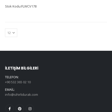
Stok Kodu:FLWCV178
İLETIŞIM BILGILERI
TELEFON:
+90 532 365 02 10
EMAIL:
info@sihirlidurak.com