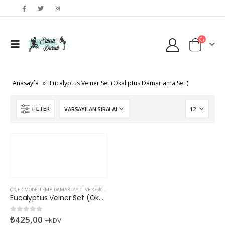
Anasayfa
»
Eucalyptus Veiner Set (Okaliptüs Damarlama Seti)
FILTER
ÇIÇEK MODELLEME
,
DAMARLAYICI VE KESICILER
Eucalyptus Veiner Set (Okaliptüs Damarlama Seti)
₺
425,00
0
5 üzerinden
+KDV