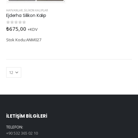
HAYVANLAR
,
SILIKON KALIPLAR
Ejderha Silikon Kalıp
₺
675,00
0
5 üzerinden
+KDV
Stok Kodu:ANM027
İLETIŞIM BILGILERI
TELEFON:
+90 532 365 02 10