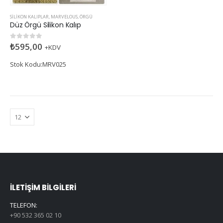
SILIKON KALIPLAR
,
MARVELOUS
,
ÖRGÜ
Düz Örgü Silikon Kalıp
₺
595,00
0
5 üzerinden
+KDV
Stok Kodu:MRV025
İLETIŞIM BILGILERI
TELEFON:
+90 532 365 02 10