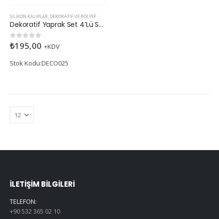
SILIKON KALIPLAR
,
DEKORATIF VE RÖLYEF
Dekoratif Yaprak Set 4’Lü Silikon Kalıp
₺
195,00
0
5 üzerinden
+KDV
Stok Kodu:DECO025
İLETIŞIM BILGILERI
TELEFON:
+90 532 365 02 10