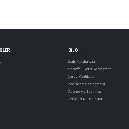
NKLER
BILGI
a
Gizlilik politikası
Mesafeli Satış Sözleşmesi
Çerez Politikası
İptal İade Sözleşmesi
Ödeme ve Teslimat
Verilerin Korunması