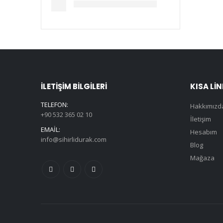
İLETIŞIM BILGILERI
KISA LI
TELEFON:
Hakkımızd
+90 532 365 02 10
İletişim
EMAIL:
Hesabım
info@sihirlidurak.com
Blog
Mağaza