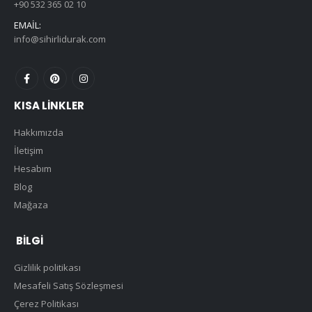
+90 532 365 02 10
EMAIL:
info@sihirlidurak.com
KISA LINKLER
Hakkımızda
İletişim
Hesabım
Blog
Mağaza
BILGI
Gizlilik politikası
Mesafeli Satış Sözleşmesi
Çerez Politikası