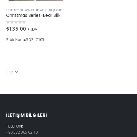
SD SELECT
,
SILIKON KALIPLAR
,
YILBAŞI (CHRISTMAS)
Christmas Series-Bear Silikon Kalıp
₺
135,00
0
5 üzerinden
+KDV
Stok Kodu:SDSLC105
İLETIŞIM BILGILERI
TELEFON:
+90 532 365 02 10