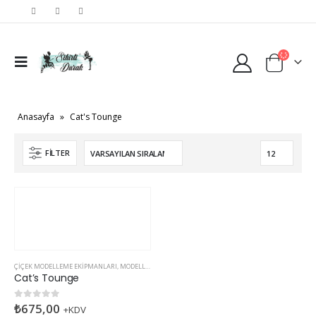
Anasayfa
»
Cat's Tounge
FILTER
ÇIÇEK MODELLEME EKIPMANLARI
,
MODELLEME EKIPMANLARI
Cat’s Tounge
₺
675,00
0
5 üzerinden
+KDV