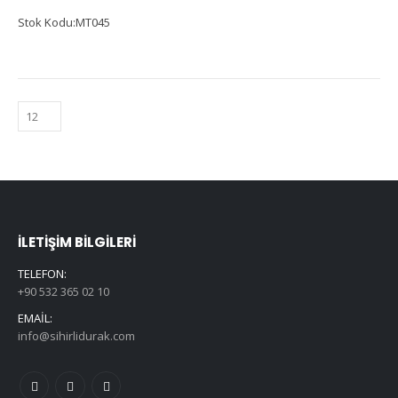
Stok Kodu:MT045
İLETIŞIM BILGILERI
TELEFON:
+90 532 365 02 10
EMAIL:
info@sihirlidurak.com