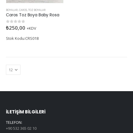
BOYALAR
,
CAROS
,
TOZ BOYALAR
Caros Toz Boya Baby Rosa
₺
250,00
0
5 üzerinden
+KDV
Stok Kodu:CRS018
İLETIŞIM BILGILERI
TELEFON:
+90 532 365 02 10