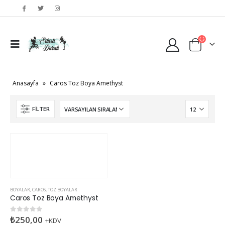
Anasayfa
»
Caros Toz Boya Amethyst
FILTER
BOYALAR
,
CAROS
,
TOZ BOYALAR
Caros Toz Boya Amethyst
₺
250,00
0
5 üzerinden
+KDV