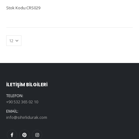
Stok Kodu:CRS029
İLETIŞIM BILGILERI
TELEFON:
+90 532 365 02 10
EMAIL:
info@sihirlidurak.com