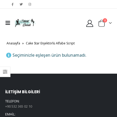
0
Anasayfa
»
Cake Star Enjektörlü Alfabe Script
Seçiminizle eşleşen ürün bulunamadı.
İLETIŞIM BILGILERI
TELEFON:
+90 532 365 02 10
EMAIL: