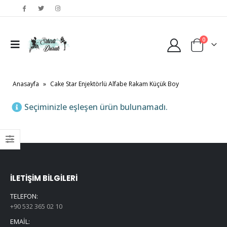
0
Anasayfa
»
Cake Star Enjektörlü Alfabe Rakam Küçük Boy
Seçiminizle eşleşen ürün bulunamadı.
İLETIŞIM BILGILERI
TELEFON:
+90 532 365 02 10
EMAIL: