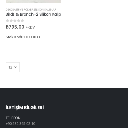
DEKORATIF VE RÖLYEF
,
SILIKON KALIPLAR
Birds & Branch-2 Silikon Kalıp
₺
795,00
0
5 üzerinden
+KDV
Stok Kodu:DECO033
İLETIŞIM BILGILERI
TELEFON:
+90 532 365 02 10