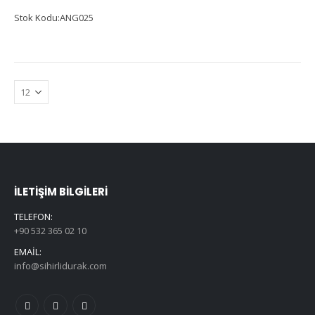
Stok Kodu:ANG025
İLETIŞIM BILGILERI
TELEFON:
+90 532 365 02 10
EMAIL:
info@sihirlidurak.com