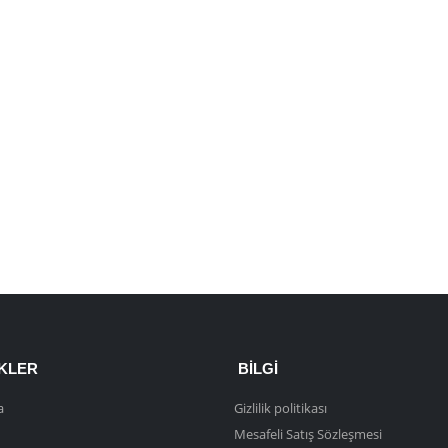
NKLER
BILGI
a
Gizlilik politikası
Mesafeli Satış Sözleşmesi