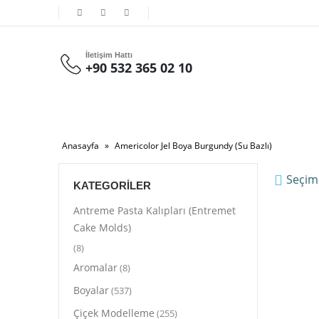
İletişim Hattı
+90 532 365 02 10
Anasayfa
»
Americolor Jel Boya Burgundy (Su Bazlı)
Seçim
KATEGORILER
Antreme Pasta Kalıpları (Entremet
Cake Molds)
(8)
Aromalar
(8)
Boyalar
(537)
Çiçek Modelleme
(255)