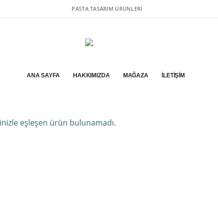
PASTA TASARIM ÜRÜNLERI
ANA SAYFA
HAKKIMIZDA
MAĞAZA
İLETIŞIM
inizle eşleşen ürün bulunamadı.