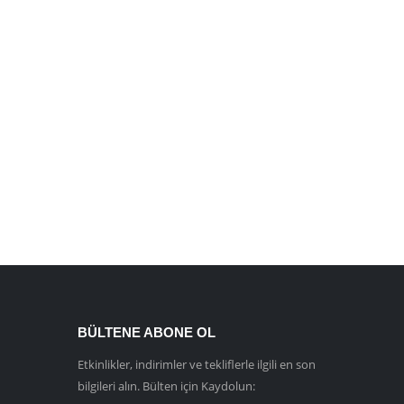
BÜLTENE ABONE OL
Etkinlikler, indirimler ve tekliflerle ilgili en son
bilgileri alın. Bülten için Kaydolun: