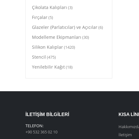
Çikolata Kalıpları
(3)
Fırçalar
(5)
Glazeler (Parlatıcılar) ve Açıcılar
(6)
Modelleme Ekipmanları
(30)
Silikon Kalıplar
(1420)
Stencil
(475)
Yenilebilir Kağıt
(18)
İLETIŞIM BILGILERI
KISA LI
TELEFON:
Hakkımızd
+90 532 365 02 10
İletişim