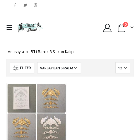
0
Anasayfa
»
5'Li Barok-3 Silikon Kalıp
FILTER