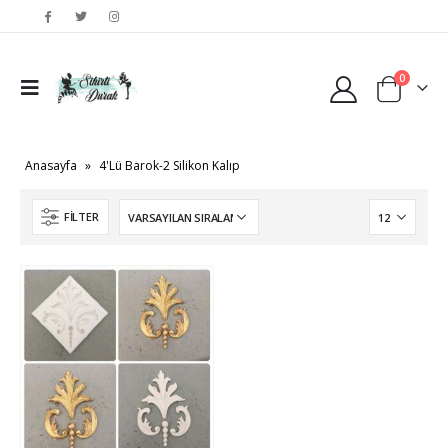
0
Anasayfa
»
4'Lü Barok-2 Silikon Kalıp
FILTER