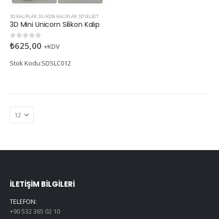
3D KALIPLAR
,
SILIKON KALIPLAR
,
SD SELECT
3D Mini Unicorn Silikon Kalıp
₺
625,00
0
5 üzerinden
+KDV
Stok Kodu:SDSLC012
İLETIŞIM BILGILERI
TELEFON:
+90 532 365 02 10