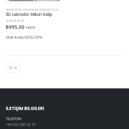
3D KALIPLAR
,
HAYVANLAR
,
SD SELECT
,
SILIKON KALIPLAR
3D Labrador Silikon Kalıp
₺
995,00
0
5 üzerinden
+KDV
Stok Kodu:SDSLC074
İLETIŞIM BILGILERI
TELEFON:
+90 532 365 02 10