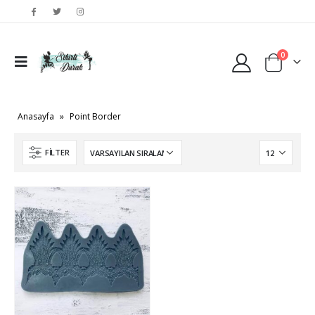
0
Anasayfa
»
Point Border
FILTER